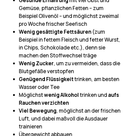
Gesunde Ernährung
mit viel Obst und
Gemüse, pflanzlichen Fetten – zum
Beispiel Olivenöl – und möglichst zweimal
pro Woche frischer Seefisch
Wenig gesättigte Fettsäuren
(zum
Beispiel in fettem Fleisch und fetter Wurst,
in Chips, Schokolade etc.), denn sie
machen den Stoffwechsel träge
Wenig Zucker
, um zu vermeiden, dass die
Blutgefäße verstopfen
Genügend Flüssigkeit
trinken, am besten
Wasser oder Tee
Möglichst
wenig Alkohol
trinken und
aufs
Rauchen verzichten
Viel Bewegung
, möglichst an der frischen
Luft, und dabei maßvoll die Ausdauer
trainieren
Übergewicht abbauen