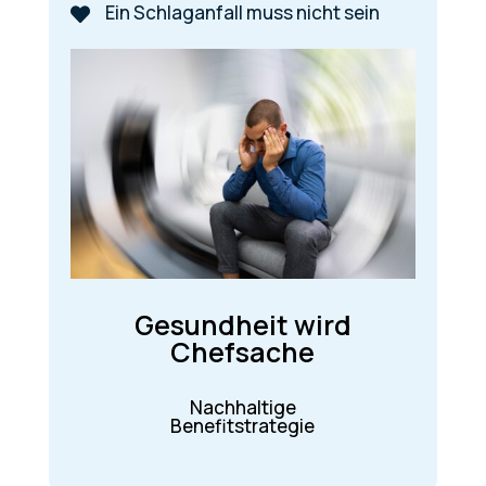
Ein Schlaganfall muss nicht sein

Gesundheit wird
Chefsache
Nachhaltige
Mo
Benefitstrategie