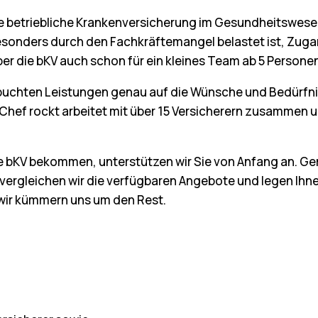
ie betriebliche Krankenversicherung im Gesundheitswesen.
sonders durch den Fachkräftemangel belastet ist, Zugan
r die bKV auch schon für ein kleines Team ab 5 Persone
 gebuchten Leistungen genau auf die Wünsche und Bedürfn
 Chef rockt arbeitet mit über 15 Versicherern zusammen un
ale bKV bekommen, unterstützen wir Sie von Anfang an. G
d vergleichen wir die verfügbaren Angebote und legen Ihne
 wir kümmern uns um den Rest.