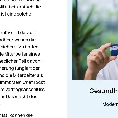
Mitarbeiter. Auch die
ist eine solche
ie bKV und darauf
undheitswesen die
icherer zu finden.
e Mitarbeiter eines
eblicher Teil davon –
cherung fungiert der
d die Mitarbeiter als
nimmt Mein Chef rockt
Gesundhe
vom Vertragsabschluss
ter. Das macht den
!
altige Benefitstrategie
Modern
 ist, können die