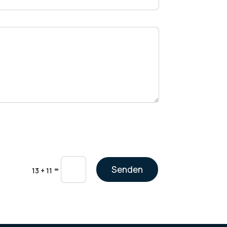
Senden
=
13 + 11