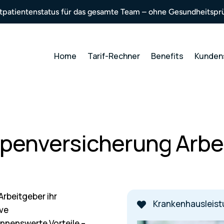
atpatientenstatus für das gesamte Team – ohne Gesundheitspr
Home
Tarif-Rechner
Benefits
Kunden
penversicherung Arbe
rbeitgeber ihr
Krankenhausleistu

ive
nnenswerte Vorteile –