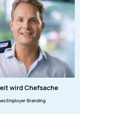
it wird Chefsache
es Employer-Branding
Begeistert