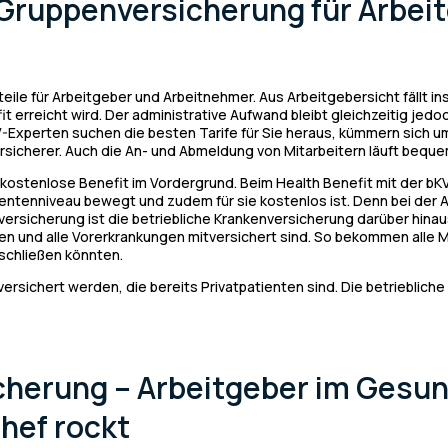
s Gruppenversicherung für Arbei
eile für Arbeitgeber und Arbeitnehmer. Aus Arbeitgebersicht fällt i
it erreicht wird. Der administrative Aufwand bleibt gleichzeitig jed
V-Experten suchen die besten Tarife für Sie heraus, kümmern sich
icherer. Auch die An- und Abmeldung von Mitarbeitern läuft bequem
 kostenlose Benefit im Vordergrund. Beim Health Benefit mit der bK
ientenniveau bewegt und zudem für sie kostenlos ist. Denn bei der
versicherung ist die betriebliche Krankenversicherung darüber hinau
nd alle Vorerkrankungen mitversichert sind. So bekommen alle Mita
bschließen könnten.
ersichert werden, die bereits Privatpatienten sind. Die betrieblich
cherung – Arbeitgeber im Gesu
Chef rockt